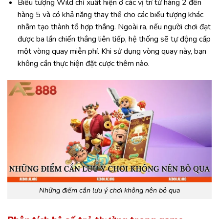
Biểu tượng Wild chỉ xuất hiện ở các vị trí từ hàng 2 đến
hàng 5 và có khả năng thay thế cho các biểu tượng khác
nhằm tạo thành tổ hợp thắng. Ngoài ra, nếu người chơi đạt
được ba lần chiến thắng liên tiếp, hệ thống sẽ tự động cấp
một vòng quay miễn phí. Khi sử dụng vòng quay này, bạn
không cần thực hiện đặt cược thêm nào.
Những điểm cần lưu ý chơi không nên bỏ qua