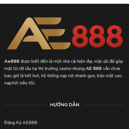
Ae888
được biết đến là một nhà cái hiện đại, mặc dù đã góp
mặt từ rất lâu tại thị trường casino nhưng
AE 888
vẫn chưa
bao giờ là hết hot, hệ thống nạp rút nhanh gọn, bảo mật cao,
nạp/rút siêu tốc.
HƯỚNG DẪN
Đăng Ký AE888