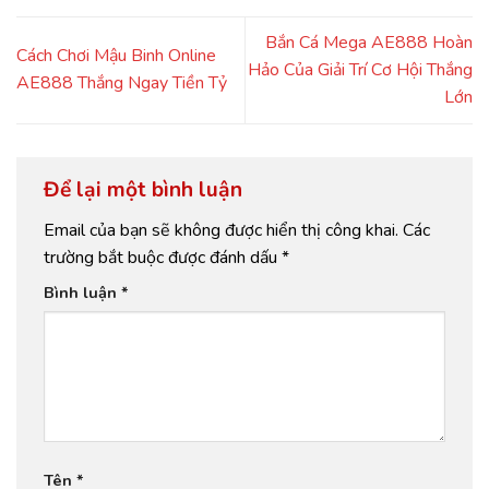
Bắn Cá Mega AE888 Hoàn
Cách Chơi Mậu Binh Online
Hảo Của Giải Trí Cơ Hội Thắng
AE888 Thắng Ngay Tiền Tỷ
Lớn
Để lại một bình luận
Email của bạn sẽ không được hiển thị công khai.
Các
trường bắt buộc được đánh dấu
*
Bình luận
*
Tên
*