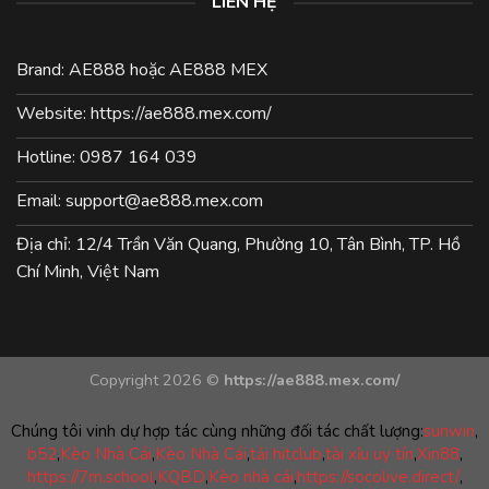
LIÊN HỆ
Brand: AE888 hoặc AE888 MEX
Website: https://ae888.mex.com/
Hotline: 0987 164 039
Email:
support@ae888.mex.com
Địa chỉ: 12/4 Trần Văn Quang, Phường 10, Tân Bình, TP. Hồ
Chí Minh, Việt Nam
Copyright 2026 ©
https://ae888.mex.com/
Chúng tôi vinh dự hợp tác cùng những đối tác chất lượng:
sunwin
,
b52
,
Kèo Nhà Cái
,
Kèo Nhà Cái
,
tải hitclub
,
tài xỉu uy tín
,
Xin88
,
https://7m.school
,
KQBD
,
Kèo nhà cái
,
https://socolive.direct/
,