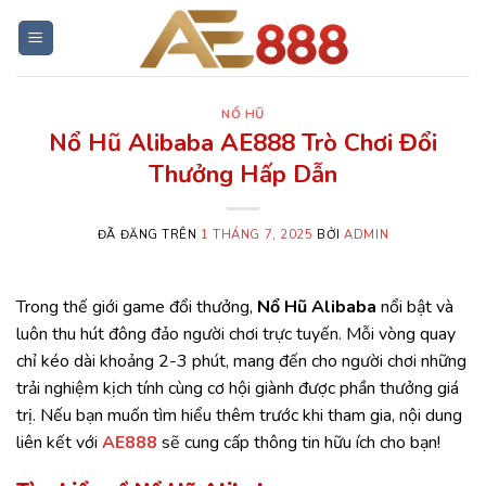
Chuyển
đến
nội
dung
NỔ HŨ
Nổ Hũ Alibaba AE888 Trò Chơi Đổi
Thưởng Hấp Dẫn
ĐÃ ĐĂNG TRÊN
1 THÁNG 7, 2025
BỞI
ADMIN
Trong thế giới game đổi thưởng,
Nổ Hũ Alibaba
nổi bật và
luôn thu hút đông đảo người chơi trực tuyến. Mỗi vòng quay
chỉ kéo dài khoảng 2-3 phút, mang đến cho người chơi những
trải nghiệm kịch tính cùng cơ hội giành được phần thưởng giá
trị. Nếu bạn muốn tìm hiểu thêm trước khi tham gia, nội dung
liên kết với
AE888
sẽ cung cấp thông tin hữu ích cho bạn!