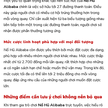
Một yếu tố quan trọng khác tạo nên sức hút của
Nổ Hũ
Alibaba
chính là việc sở hữu tới 27 đường thanh toán. Điều
này giúp người chơi có nhiều cơ hội trúng thưởng hơn trong
mỗi vòng quay. Chỉ cần xuất hiện từ ba biểu tượng giống nhau
liên tiếp trên một trong các đường thanh toán, người chơi sẽ
nhận được phần thưởng tương ứng.
Mức cược linh hoạt phù hợp với mọi đối tượng
Nổ Hũ Alibaba còn được yêu thích bởi mức đặt cược đa dạng,
phù hợp với nhiều nhóm người chơi khác nhau. Mức cược thấp
nhất chỉ từ 2.700 đồng mỗi lần quay, rất thích hợp cho những
ai có ngân sách hạn chế hoặc muốn thử vận may. Trong khi đó,
mức cược tối đa có thể lên tới 2 triệu đồng cho mỗi vòng
quay, đáp ứng nhu cầu của những người chơi muốn đặt cược
lớn.
Những điểm cần lưu ý chơi không nên bỏ qua
Khi tham gia trò chơi
Nổ Hũ Alibaba
trực tuyến, việc hiểu rõ