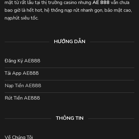
mặt từ rất lâu tại thị trường casino nhưng
AE 888
vẫn chưa
bao giờ là hết hot, hệ thống nạp rút nhanh gọn, bảo mật cao,
nạp/rút siêu tốc.
HƯỚNG DẪN
Đăng Ký AE888
Tải App AE888
Nạp Tiền AE888
Rút Tiền AE888
THÔNG TIN
Về Chúng Tôi