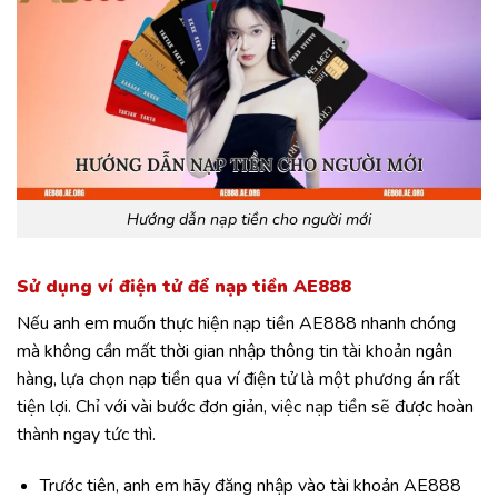
Hướng dẫn nạp tiền cho người mới
Sử dụng ví điện tử để nạp tiền AE888
Nếu anh em muốn thực hiện nạp tiền AE888 nhanh chóng
mà không cần mất thời gian nhập thông tin tài khoản ngân
hàng, lựa chọn nạp tiền qua ví điện tử là một phương án rất
tiện lợi. Chỉ với vài bước đơn giản, việc nạp tiền sẽ được hoàn
thành ngay tức thì.
Trước tiên, anh em hãy đăng nhập vào tài khoản AE888