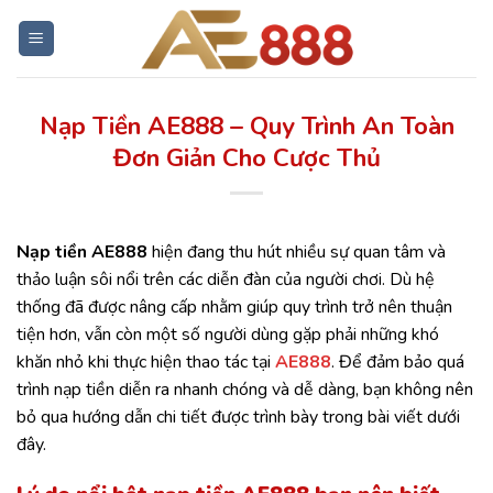
Chuyển
đến
nội
dung
Nạp Tiền AE888 – Quy Trình An Toàn
Đơn Giản Cho Cược Thủ
Nạp tiền AE888
hiện đang thu hút nhiều sự quan tâm và
thảo luận sôi nổi trên các diễn đàn của người chơi. Dù hệ
thống đã được nâng cấp nhằm giúp quy trình trở nên thuận
tiện hơn, vẫn còn một số người dùng gặp phải những khó
khăn nhỏ khi thực hiện thao tác tại
AE888
. Để đảm bảo quá
trình nạp tiền diễn ra nhanh chóng và dễ dàng, bạn không nên
bỏ qua hướng dẫn chi tiết được trình bày trong bài viết dưới
đây.