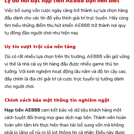
Lý do nổi bật nạp tiền AE888 bạn nên biết
Việc bổ sung vốn cược ngày càng trở thành sự lựa chọn hàng
đầu dành cho các tín đồ yêu thích giải trí trực tuyến. Hãy cùng
tìm hiểu những điểm thu hút khiến AE888 trở thành nơi quy
tụ đông đảo người chơi như hiện nay.
Uy tín vượt trội của nền tảng
Dù có rất nhiều lựa chọn trên thị trường, AE888 vẫn giữ vững
vị thế là nhà cái uy tín hàng đầu được nhiều game thủ tin
tưởng. Với kinh nghiệm hoạt động lâu năm và độ tin cậy cao,
đây chính là địa chỉ giải trí cá cược trực tuyến lý tưởng dành
cho người chơi.
Chính sách bảo mật thông tin nghiêm ngặt
Nạp tiền AE888
cam kết bảo vệ dữ liệu khách hàng một
cách tuyệt đối trong mọi giao dịch nạp tiền. Thành viên hoàn
toàn yên tâm khi thực hiện thao tác bổ sung vốn mà không
phải lo lắng về rủi ro lộ lọt thông tin cá nhân. Điều này được