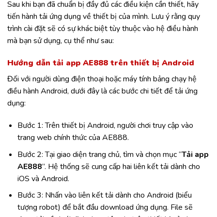
Sau khi bạn đã chuẩn bị đầy đủ các điều kiện cần thiết, hãy
tiến hành tải ứng dụng về thiết bị của mình. Lưu ý rằng quy
trình cài đặt sẽ có sự khác biệt tùy thuộc vào hệ điều hành
mà bạn sử dụng, cụ thể như sau:
Hướng dẫn tải app AE888 trên thiết bị Android
Đối với người dùng điện thoại hoặc máy tính bảng chạy hệ
điều hành Android, dưới đây là các bước chi tiết để tải ứng
dụng:
Bước 1: Trên thiết bị Android, người chơi truy cập vào
trang web chính thức của AE888.
Bước 2: Tại giao diện trang chủ, tìm và chọn mục “
Tải app
AE888
”. Hệ thống sẽ cung cấp hai liên kết tải dành cho
iOS và Android.
Bước 3: Nhấn vào liên kết tải dành cho Android (biểu
tượng robot) để bắt đầu download ứng dụng. File sẽ