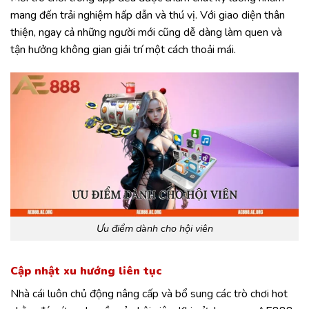
mang đến trải nghiệm hấp dẫn và thú vị. Với giao diện thân
thiện, ngay cả những người mới cũng dễ dàng làm quen và
tận hưởng không gian giải trí một cách thoải mái.
Ưu điểm dành cho hội viên
Cập nhật xu hướng liên tục
Nhà cái luôn chủ động nâng cấp và bổ sung các trò chơi hot