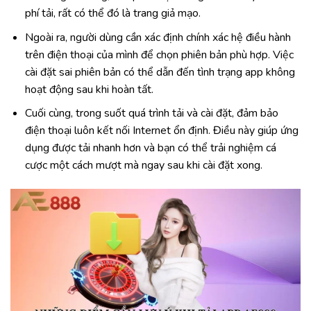
phí tải, rất có thể đó là trang giả mạo.
Ngoài ra, người dùng cần xác định chính xác hệ điều hành
trên điện thoại của mình để chọn phiên bản phù hợp. Việc
cài đặt sai phiên bản có thể dẫn đến tình trạng app không
hoạt động sau khi hoàn tất.
Cuối cùng, trong suốt quá trình tải và cài đặt, đảm bảo
điện thoại luôn kết nối Internet ổn định. Điều này giúp ứng
dụng được tải nhanh hơn và bạn có thể trải nghiệm cá
cược một cách mượt mà ngay sau khi cài đặt xong.